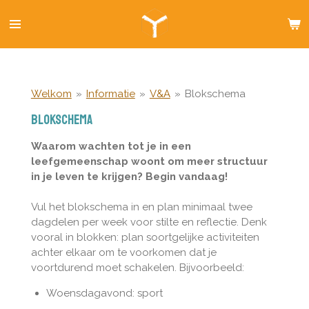
Ga
direct
naar
de
hoofdinhoud
Welkom
»
Informatie
»
V&A
»
Blokschema
Blokschema
Waarom wachten tot je in een
leefgemeenschap woont om meer structuur
in je leven te krijgen? Begin vandaag!
Vul het blokschema in en plan minimaal twee
dagdelen per week voor stilte en reflectie. Denk
vooral in blokken: plan soortgelijke activiteiten
achter elkaar om te voorkomen dat je
voortdurend moet schakelen. Bijvoorbeeld:
Woensdagavond: sport